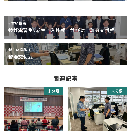
古い投稿
技能実習生2期生 入社式 並びに 辞令交付式
新しい投稿
辞令交付式
関連記事
未分類
未分類