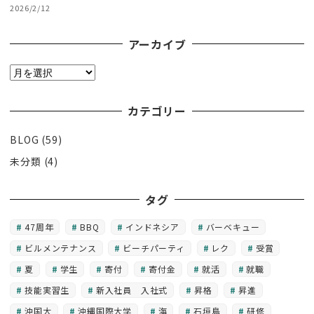
2026/2/12
アーカイブ
ア
ー
カ
カテゴリー
イ
BLOG
(59)
ブ
未分類
(4)
タグ
47周年
BBQ
インドネシア
バーベキュー
ビルメンテナンス
ビーチパーティ
レク
受賞
夏
学生
寄付
寄付金
就活
就職
技能実習生
新入社員 入社式
昇格
昇進
沖国大
沖縄国際大学
海
石垣島
研修