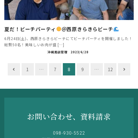
夏だ！ビーチパーティ
＠西原きらきらビーチ
6月24日(土)、西原きらきらビーチにてビーチパーティを開催しました！
総勢50名！美味しいお肉が盛 […]
沖縄美装管理
2023/6/28
投
1
…
7
8
9
…
12
稿
ナ
ビ
ゲ
お問い合わせ、資料請求
ー
シ
098-930-5522
ョ