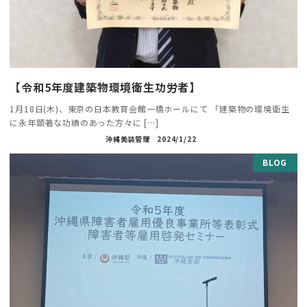
【令和5年度建築物環境衛生功労者】
1月18日(木)、東京の日本教育会館一橋ホールにて 「建築物の環境衛生
に永年顕著な功績のあった方々に […]
沖縄美装管理
2024/1/22
BLOG