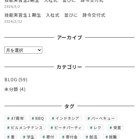
技能実習生2期生 入社式 並びに 辞令交付式
2026/3/2
技能実習生１期生 入社式 並びに 辞令交付式
2026/2/12
アーカイブ
ア
ー
カ
カテゴリー
イ
BLOG
(59)
ブ
未分類
(4)
タグ
47周年
BBQ
インドネシア
バーベキュー
ビルメンテナンス
ビーチパーティ
レク
受賞
夏
学生
寄付
寄付金
就活
就職