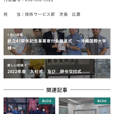
担 当：技術サービス部 次長 比嘉
古い投稿
創立47周年記念事業寄付金贈呈式 ～沖縄国際大学
様～
新しい投稿
2022年度 入社式 及び 辞令交付式
関連記事
BLOG
BLOG