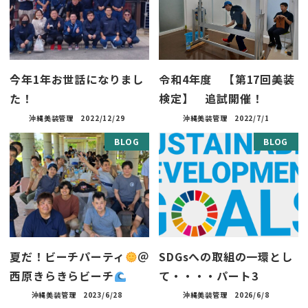
今年1年お世話になりまし
令和4年度 【第17回美装
た！
検定】 追試開催！
沖縄美装管理
2022/12/29
沖縄美装管理
2022/7/1
BLOG
BLOG
夏だ！ビーチパーティ
＠
SDGsへの取組の一環とし
西原きらきらビーチ
て・・・・パート3
沖縄美装管理
2023/6/28
沖縄美装管理
2026/6/8