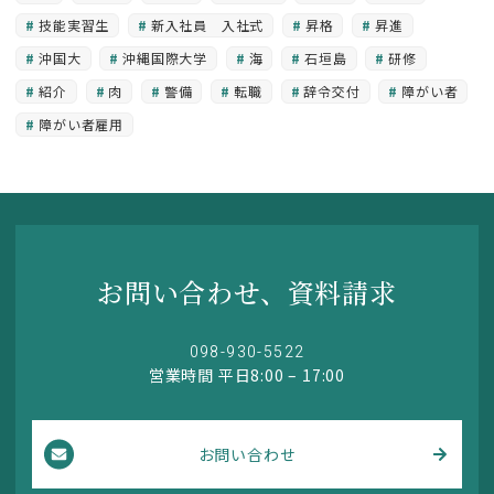
技能実習生
新入社員 入社式
昇格
昇進
沖国大
沖縄国際大学
海
石垣島
研修
紹介
肉
警備
転職
辞令交付
障がい者
障がい者雇用
お問い合わせ、資料請求
098-930-5522
営業時間 平日8:00 – 17:00
お問い合わせ