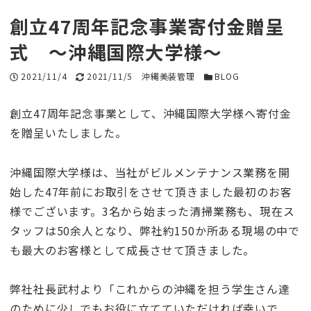
創立47周年記念事業寄付金贈呈
式 ～沖縄国際大学様～
投稿日
2021/11/4
更新日
2021/11/5
著者
沖縄美装管理
カテゴリー
BLOG
創立47周年記念事業として、沖縄国際大学様へ寄付金
を贈呈いたしました。
沖縄国際大学様は、当社がビルメンテナンス業務を開
始した47年前にお取引をさせて頂きました最初のお客
様でございます。3名から始まった清掃業務も、現在ス
タッフは50余人となり、弊社約150か所ある現場の中で
も最大のお客様として成長させて頂きました。
弊社社長武村より「これからの沖縄を担う学生さん達
のために少しでもお役に立てていただければ幸いで