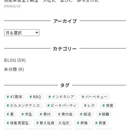
2026/2/12
アーカイブ
ア
ー
カ
カテゴリー
イ
BLOG
(59)
ブ
未分類
(4)
タグ
47周年
BBQ
インドネシア
バーベキュー
ビルメンテナンス
ビーチパーティ
レク
受賞
夏
学生
寄付
寄付金
就活
就職
技能実習生
新入社員 入社式
昇格
昇進