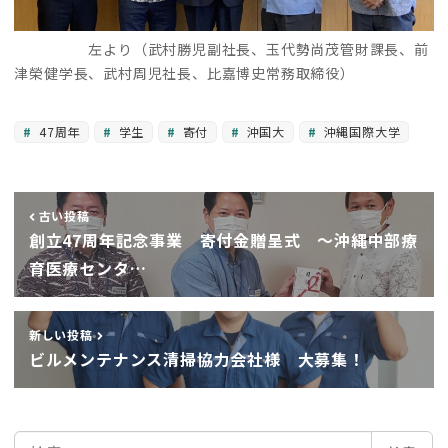
左より（武村勝児副社長、玉代勢尚茂管財課長、前
津榮健学長、武村周児社長、比嘉博史常務取締役）
47周年
学生
寄付
沖国大
沖縄国際大学
古い投稿
創立47周年記念事業 寄付金贈呈式 ～沖縄中部療
育医療センタ…
新しい投稿
ビルメンテナンス清掃協力会社様 大募集！
検